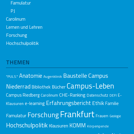
Famulatur
PJ
Carolinum
Lernen und Lehren
Forschung
Hochschulpolitik
THEMEN
Baustelle Campus
Anatomie
"PULS."
Augenklinik
Campus-Leben
Niederrad
Bücher
Bibliothek
CHE-Ranking
Campus Riedberg
E-
Carolinum
Datenschutz
DEFI
Erfahrungsbericht
Ethik
e-learning
Klausuren
Familie
Frankfurt
Forschung
Famulatur
Frauen
Geologie
Hochschulpolitik
KOMM
Klausuren
Körperspende