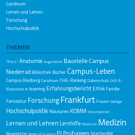
Carolinum
Lernen und Lehren
Forschung
Hochschulpolitik
THEMEN
Baustelle Campus
Anatomie
"PULS."
Augenklinik
Campus-Leben
Niederrad
Bücher
Bibliothek
CHE-Ranking
Campus Riedberg
E-
Carolinum
Datenschutz
DEFI
Erfahrungsbericht
Ethik
e-learning
Klausuren
Familie
Frankfurt
Forschung
Famulatur
Frauen
Geologie
Hochschulpolitik
KOMM
Klausuren
Körperspende
Medizin
Lernen und Lehren
Lernhilfe
Medicum
Prüfungen
PJ
StarterKit
Newsletter
Night of Science