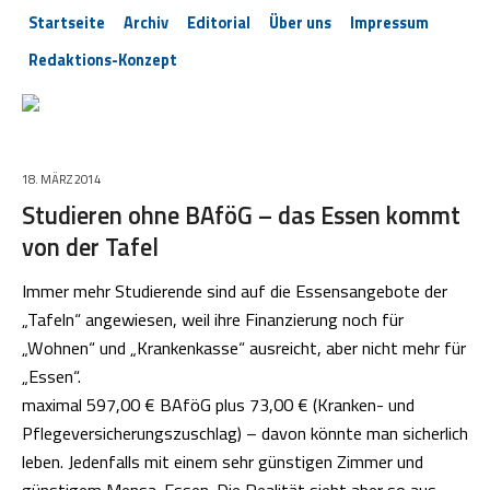
Startseite
Archiv
Editorial
Über uns
Impressum
Redaktions-Konzept
18. MÄRZ 2014
Studieren ohne BAföG – das Essen kommt
von der Tafel
Immer mehr Studierende sind auf die Essensangebote der
„Tafeln“ angewiesen, weil ihre Finanzierung noch für
„Wohnen“ und „Krankenkasse“ ausreicht, aber nicht mehr für
„Essen“.
maximal 597,00 € BAföG plus 73,00 € (Kranken- und
Pflegeversicherungszuschlag) – davon könnte man sicherlich
leben. Jedenfalls mit einem sehr günstigen Zimmer und
günstigem Mensa-Essen. Die Realität sieht aber so aus,