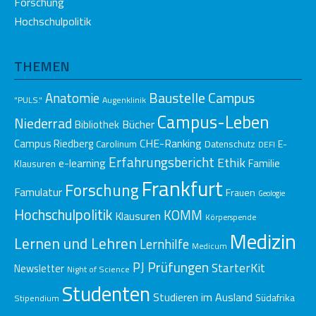
Forschung
Hochschulpolitik
THEMEN
Baustelle Campus
Anatomie
"PULS."
Augenklinik
Campus-Leben
Niederrad
Bücher
Bibliothek
CHE-Ranking
Campus Riedberg
E-
Carolinum
Datenschutz
DEFI
Erfahrungsbericht
Ethik
e-learning
Klausuren
Familie
Frankfurt
Forschung
Famulatur
Frauen
Geologie
Hochschulpolitik
KOMM
Klausuren
Körperspende
Medizin
Lernen und Lehren
Lernhilfe
Medicum
Prüfungen
PJ
StarterKit
Newsletter
Night of Science
Studenten
Studieren im Ausland
Südafrika
Stipendium