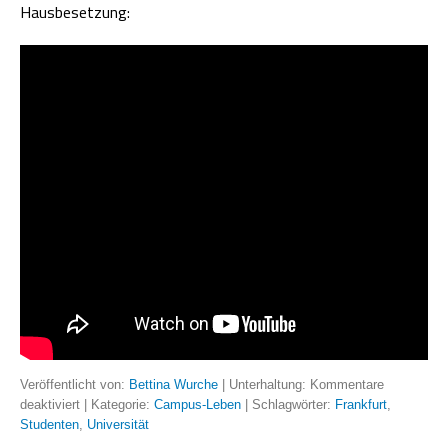
Hausbesetzung:
Veröffentlicht von:
Bettina Wurche
| Unterhaltung:
Kommentare
deaktiviert
| Kategorie:
Campus-Leben
| Schlagwörter:
Frankfurt
,
Studenten
,
Universität