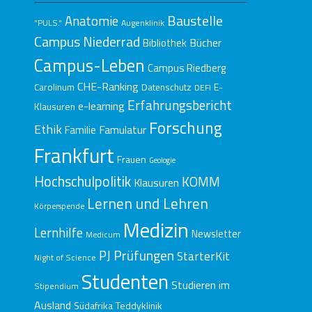
Baustelle
Anatomie
"PULS."
Augenklinik
Campus Niederrad
Bücher
Bibliothek
Campus-Leben
Campus Riedberg
CHE-Ranking
E-
Carolinum
Datenschutz
DEFI
Erfahrungsbericht
e-learning
Klausuren
Forschung
Ethik
Famulatur
Familie
Frankfurt
Frauen
Geologie
Hochschulpolitik
KOMM
Klausuren
Lernen und Lehren
Körperspende
Medizin
Lernhilfe
Newsletter
Medicum
Prüfungen
PJ
StarterKit
Night of Science
Studenten
Studieren im
Stipendium
Ausland
Südafrika
Teddyklinik