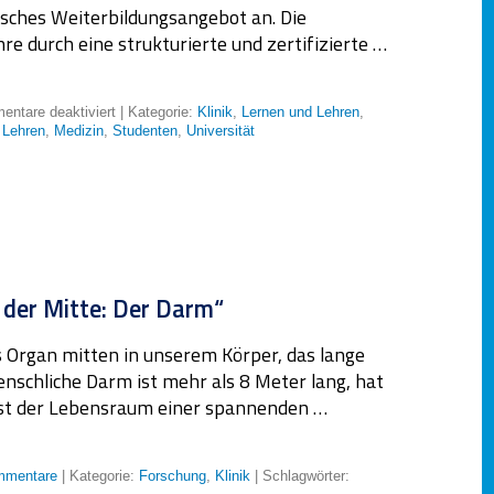
isches Weiterbildungsangebot an. Die
re durch eine strukturierte und zertifizierte …
ntare deaktiviert
| Kategorie:
Klinik
,
Lernen und Lehren
,
 Lehren
,
Medizin
,
Studenten
,
Universität
 der Mitte: Der Darm“
 Organ mitten in unserem Körper, das lange
nschliche Darm ist mehr als 8 Meter lang, hat
ist der Lebensraum einer spannenden …
mmentare
| Kategorie:
Forschung
,
Klinik
| Schlagwörter: