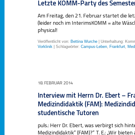
Letzte KOMM-Party des Semester
Am Freitag, den 21. Februar startet die 
(leider noch im InterimsKOMM = alte Wäsch
physical!
Veröffentlicht von:
Bettina Wurche
| Unterhaltung:
Komme
Vorklinik
| Schlagwörter:
Campus-Leben
,
Frankfurt
,
Med
18. FEBRUAR 2014
Interview mit Herrn Dr. Ebert – Fr
Medizindidaktik (FAM): Medizindi
studentische Tutoren
puls.: Herr Dr. Ebert, was verbirgt sich hin
Medizindidaktik“ (FAM)?“ T. E.: „Wir biete