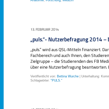
Anatomie
,
Forschung
,
Medizin
13. FEBRUAR 2014
„puls.“- Nutzerbefragung 2014 – 
„puls.“ wird aus QSL-Mitteln finanziert. D
Fachbereich und auch Ihnen, den Studierend
Zielgruppe – die Studierenden des FB Med
über eine Nutzerbefragung beantworten.
Veröffentlicht von:
Bettina Wurche
| Unterhaltung:
Komme
Schlagwörter:
"PULS."