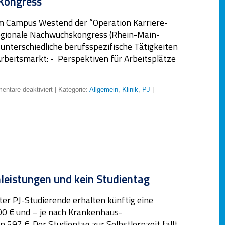
-Kongress”
em Campus Westend der “Operation Karriere-
regionale Nachwuchskongress (Rhein-Main-
n unterschiedliche berufsspezifische Tätigkeiten
Arbeitsmarkt: - Perspektiven für Arbeitsplätze
ntare deaktiviert
| Kategorie:
Allgemein
,
Klinik
,
PJ
|
eistungen und kein Studientag
rter PJ-Studierende erhalten künftig eine
0 € und – je nach Krankenhaus-
 597 €. Der Studientag zur Selbstlernzeit fällt