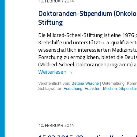
10. FEBRUAR 2014
Doktoranden-Stipendium (Onkolog
Stiftung
Die Mildred-Scheel-Stiftung ist eine 1976
Krebshilfe und unterstützt u. a. qualifiz
wissenschaftlich interessierten Medizinst
Forschung zu ermöglichen, bietet die Deu
(Mildred-Scheel-Doktorandenprogramm) an
Weiterlesen
→
Veröffentlicht von:
Bettina Wurche
| Unterhaltung:
Komme
Schlagwörter:
Forschung
,
Frankfurt
,
Medizin
,
Stipendi
10. FEBRUAR 2014