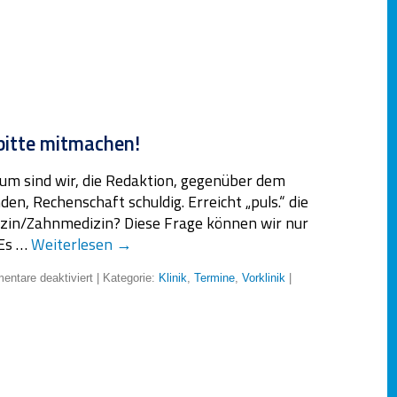
bitte mitmachen!
arum sind wir, die Redaktion, gegenüber dem
en, Rechenschaft schuldig. Erreicht „puls.“ die
izin/Zahnmedizin? Diese Frage können wir nur
 Es …
Weiterlesen
→
ntare deaktiviert
| Kategorie:
Klinik
,
Termine
,
Vorklinik
|