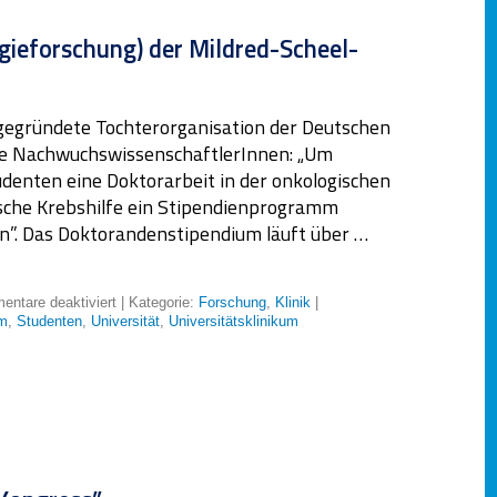
ieforschung) der Mildred-Scheel-
 gegründete Tochterorganisation der Deutschen
ierte NachwuchswissenschaftlerInnen: „Um
udenten eine Doktorarbeit in der onkologischen
tsche Krebshilfe ein Stipendienprogramm
”. Das Doktorandenstipendium läuft über …
ntare deaktiviert
| Kategorie:
Forschung
,
Klinik
|
um
,
Studenten
,
Universität
,
Universitätsklinikum