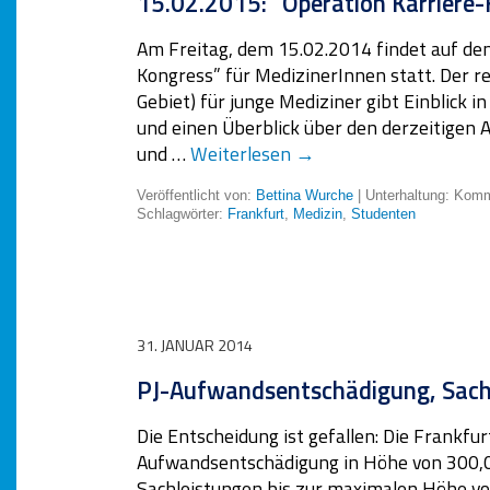
15.02.2015: “Operation Karriere
Am Freitag, dem 15.02.2014 findet auf d
Kongress” für MedizinerInnen statt. Der 
Gebiet) für junge Mediziner gibt Einblick i
und einen Überblick über den derzeitigen 
und …
Weiterlesen
→
Veröffentlicht von:
Bettina Wurche
| Unterhaltung:
Komme
Schlagwörter:
Frankfurt
,
Medizin
,
Studenten
31. JANUAR 2014
PJ-Aufwandsentschädigung, Sachl
Die Entscheidung ist gefallen: Die Frankfu
Aufwandsentschädigung in Höhe von 300,0
Sachleistungen bis zur maximalen Höhe von