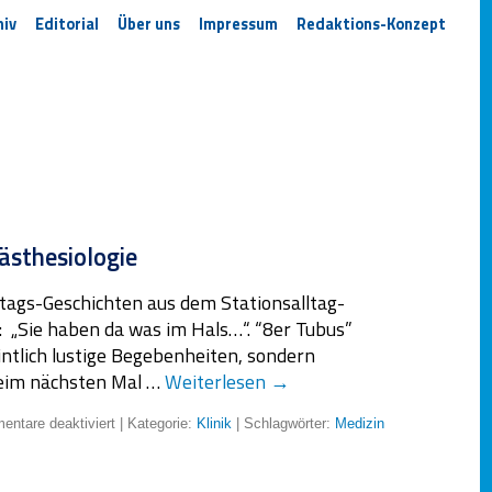
hiv
Editorial
Über uns
Impressum
Redaktions-Konzept
ästhesiologie
ltags-Geschichten aus dem Stationsalltag-
 „Sie haben da was im Hals…“. “8er Tubus”
eintlich lustige Begebenheiten, sondern
 beim nächsten Mal …
Weiterlesen
→
ntare deaktiviert
| Kategorie:
Klinik
| Schlagwörter:
Medizin