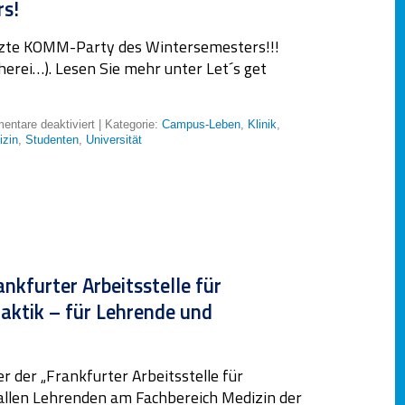
s!
letzte KOMM-Party des Wintersemesters!!!
erei…). Lesen Sie mehr unter Let´s get
ntare deaktiviert
| Kategorie:
Campus-Leben
,
Klinik
,
izin
,
Studenten
,
Universität
ankfurter Arbeitsstelle für
daktik – für Lehrende und
ter der „Frankfurter Arbeitsstelle für
n allen Lehrenden am Fachbereich Medizin der