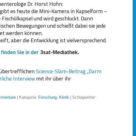
oenterologe Dr. Horst Hohn:
ibt es heute die Mini-Kamera in Kapselform –
e Fischölkapsel und wird geschluckt. Dann
ltischen Bewegungen und schießt dabei sie jede
tet werden können.
eift, aber die Entwicklung ist vielversprechend.
inden Sie in der
3sat-Mediathek.
übertrefflichen
Science-Slam-Beitrag „Darm
rliche Interview
mit ihr über ihr
mmentare
| Kategorie:
Forschung
,
Klinik
| Schlagwörter: