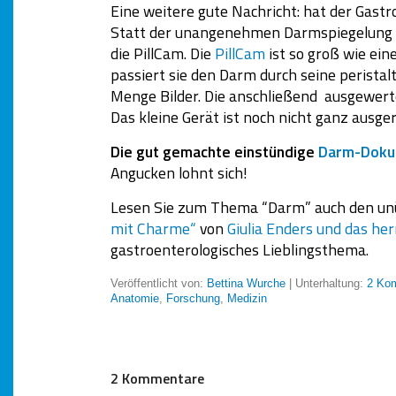
Eine weitere gute Nachricht: hat der Gastr
Statt der unangenehmen Darmspiegelung g
die PillCam. Die
PillCam
ist so groß wie ein
passiert sie den Darm durch seine perista
Menge Bilder. Die anschließend ausgewer
Das kleine Gerät ist noch nicht ganz ausger
Die gut gemachte einstündige
Darm-Doku f
Angucken lohnt sich!
Lesen Sie zum Thema “Darm” auch den un
mit Charme“
von
Giulia Enders und das her
gastroenterologisches Lieblingsthema.
Veröffentlicht von:
Bettina Wurche
| Unterhaltung:
2 Ko
Anatomie
,
Forschung
,
Medizin
2 Kommentare