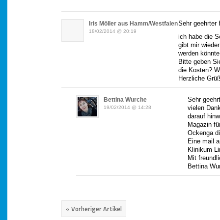
Sehr geehrter 
Iris Möller aus Hamm/Westfalen
18/02/2014 @ 20:19
ich habe die 
gibt mir wieder
werden könnte
Bitte geben Si
die Kosten? We
Herzliche Grüß
Sehr geehrt
Bettina Wurche
vielen Dank
19/02/2014 @ 14:28
darauf hinw
Magazin für
Ockenga di
Eine mail a
Klinikum L
Mit freund
Bettina Wur
« Vorheriger Artikel