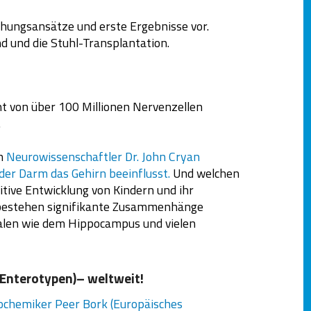
chungsansätze und erste Ergebnisse vor.
d und die Stuhl-Transplantation.
ht von über 100 Millionen Nervenzellen
.
en
Neurowissenschaftler Dr. John Cryan
 der Darm das Gehirn beeinflusst.
Und welchen
nitive Entwicklung von Kindern und ihr
 bestehen signifikante Zusammenhänge
len wie dem Hippocampus und vielen
Enterotypen)– weltweit!
ochemiker Peer Bork (Europäisches