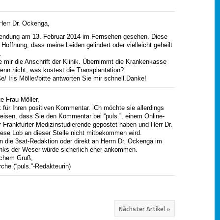
Herr Dr. Ockenga,
Sendung am 13. Februar 2014 im Fernsehen gesehen. Diese
 Hoffnung, dass meine Leiden gelindert oder vielleicht geheilt
.
e mir die Anschrift der Klinik. Übernimmt die Krankenkasse
nn nicht, was kostest die Transplantation?
e/ Iris Möller/bitte antworten Sie mir schnell.Danke!
e Frau Möller,
 für Ihren positiven Kommentar. iCh möchte sie allerdings
eisen, dass Sie den Kommentar bei “puls.”, einem Online-
 Frankfurter Medizinstudierende gepostet haben und Herr Dr.
ese Lob an dieser Stelle nicht mitbekommen wird.
n die 3sat-Redaktion oder direkt an Herrn Dr. Ockenga im
inks der Weser würde sicherlich eher ankommen.
lichem Gruß,
che (“puls.”-Redakteurin)
Nächster Artikel »