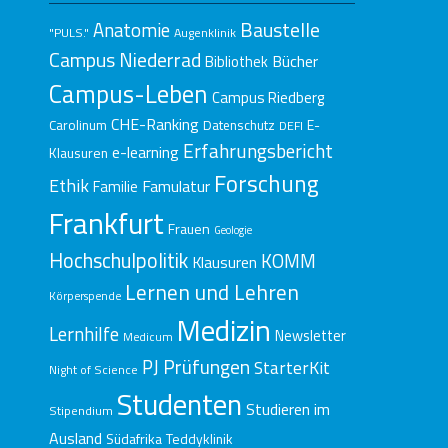
Baustelle
Anatomie
"PULS."
Augenklinik
Campus Niederrad
Bücher
Bibliothek
Campus-Leben
Campus Riedberg
CHE-Ranking
E-
Carolinum
Datenschutz
DEFI
Erfahrungsbericht
e-learning
Klausuren
Forschung
Ethik
Famulatur
Familie
Frankfurt
Frauen
Geologie
Hochschulpolitik
KOMM
Klausuren
Lernen und Lehren
Körperspende
Medizin
Lernhilfe
Newsletter
Medicum
Prüfungen
PJ
StarterKit
Night of Science
Studenten
Studieren im
Stipendium
Ausland
Südafrika
Teddyklinik