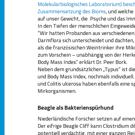
Molekularbiologisches Laboratorium) beschä
Zusammensetzung des Bioms
, und welch
auf unser Gewicht, die Psyche und das I
In den Tiefen der menschlichen Eingeweid
“Wir hatten Probanden aus verschiedenen 
Darmflora sich unterscheidet und dachten,
als die französischen Weintrinker ihre Mi
zum Vorschein – unabhängig von der Herk
Body Mass Index.”
erklärt Dr. Peer Bork.
Neben dem grundsätzlichen „Typus“ ist di
und Body Mass Index, nochmals individuell
und Colitis ulcerosa haben ebenfalls eine
Mirkorganismen.
Beagle als Bakterienspürhund
Niederländische Forscher setzen auf eine
Der eifrige Beagle Cliff kann
Clostridium dif
potentiell verdächtig, mit einer ganzen 