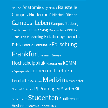
Baustelle
Anatomie
"PULS."
Augenklinik
Campus Niederrad
Bücher
Bibliothek
Campus-Leben
Campus Riedberg
CHE-Ranking
E-
Carolinum
Datenschutz
DEFI
Erfahrungsbericht
e-learning
Klausuren
Forschung
Ethik
Famulatur
Familie
Frankfurt
Frauen
Geologie
Hochschulpolitik
KOMM
Klausuren
Lernen und Lehren
Körperspende
Medizin
Lernhilfe
Newsletter
Medicum
Prüfungen
PJ
StarterKit
Night of Science
Studenten
Studieren im
Stipendium
Ausland
Südafrika
Teddyklinik