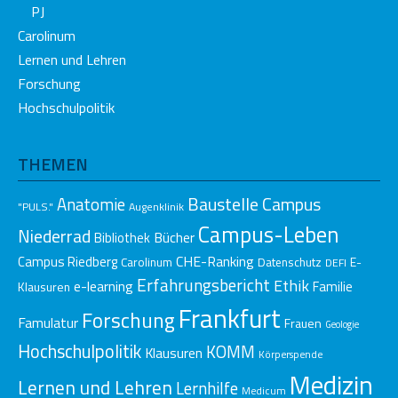
PJ
Carolinum
Lernen und Lehren
Forschung
Hochschulpolitik
THEMEN
Baustelle Campus
Anatomie
"PULS."
Augenklinik
Campus-Leben
Niederrad
Bücher
Bibliothek
CHE-Ranking
Campus Riedberg
E-
Carolinum
Datenschutz
DEFI
Erfahrungsbericht
Ethik
e-learning
Klausuren
Familie
Frankfurt
Forschung
Famulatur
Frauen
Geologie
Hochschulpolitik
KOMM
Klausuren
Körperspende
Medizin
Lernen und Lehren
Lernhilfe
Medicum