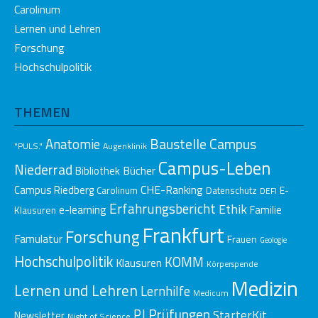
Carolinum
Lernen und Lehren
Forschung
Hochschulpolitik
THEMEN
Baustelle Campus
Anatomie
"PULS."
Augenklinik
Campus-Leben
Niederrad
Bücher
Bibliothek
CHE-Ranking
Campus Riedberg
E-
Carolinum
Datenschutz
DEFI
Erfahrungsbericht
Ethik
e-learning
Klausuren
Familie
Frankfurt
Forschung
Famulatur
Frauen
Geologie
Hochschulpolitik
KOMM
Klausuren
Körperspende
Medizin
Lernen und Lehren
Lernhilfe
Medicum
Prüfungen
PJ
StarterKit
Newsletter
Night of Science