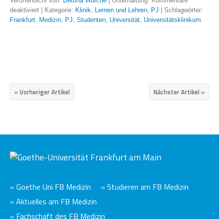
Veröffentlicht von:
Bettina Wurche
| Unterhaltung:
Kommentare
deaktiviert
| Kategorie:
Klinik
,
Lernen und Lehren
,
PJ
| Schlagwörter:
Frankfurt
,
Medizin
,
PJ
,
Studenten
,
Universität
,
Universitätsklinikum
« Vorheriger Artikel
Nächster Artikel »
» Goethe Uni FB Medizin
» Studieren am FB Medizin
» Aktuelles am FB Medizin
» Fachschaft des FB Medizin