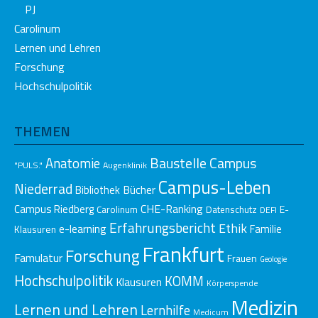
PJ
Carolinum
Lernen und Lehren
Forschung
Hochschulpolitik
THEMEN
Baustelle Campus
Anatomie
"PULS."
Augenklinik
Campus-Leben
Niederrad
Bücher
Bibliothek
CHE-Ranking
Campus Riedberg
E-
Carolinum
Datenschutz
DEFI
Erfahrungsbericht
Ethik
e-learning
Klausuren
Familie
Frankfurt
Forschung
Famulatur
Frauen
Geologie
Hochschulpolitik
KOMM
Klausuren
Körperspende
Medizin
Lernen und Lehren
Lernhilfe
Medicum