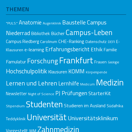
THEMEN
Baustelle Campus
Anatomie
"PULS."
Augenklinik
Campus-Leben
Niederrad
Bücher
Bibliothek
CHE-Ranking
Campus Riedberg
E-
Carolinum
Datenschutz
DEFI
Erfahrungsbericht
Ethik
e-learning
Klausuren
Familie
Frankfurt
Forschung
Famulatur
Frauen
Geologie
Hochschulpolitik
KOMM
Klausuren
Körperspende
Medizin
Lernen und Lehren
Lernhilfe
Medicum
Prüfungen
PJ
StarterKit
Newsletter
Night of Science
Studenten
Studieren im Ausland
Südafrika
Stipendium
Universität
Universitätsklinikum
Teddyklinik
Zahnmedizin
Vorgestellt
WM