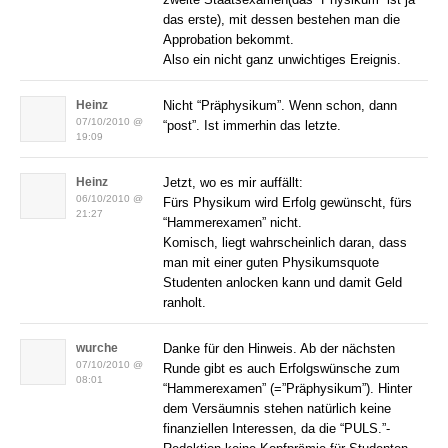
das erste), mit dessen bestehen man die
Approbation bekommt.
Also ein nicht ganz unwichtiges Ereignis.
Heinz
Nicht “Präphysikum”. Wenn schon, dann
07/10/2010 @
“post”. Ist immerhin das letzte.
19:09
Heinz
Jetzt, wo es mir auffällt:
06/10/2010 @
Fürs Physikum wird Erfolg gewünscht, fürs
21:27
“Hammerexamen” nicht.
Komisch, liegt wahrscheinlich daran, dass
man mit einer guten Physikumsquote
Studenten anlocken kann und damit Geld
ranholt.
wurche
Danke für den Hinweis. Ab der nächsten
07/10/2010 @
Runde gibt es auch Erfolgswünsche zum
08:01
“Hammerexamen” (=”Präphysikum”). Hinter
dem Versäumnis stehen natürlich keine
finanziellen Interessen, da die “PULS.”-