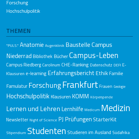
Forschung
Hochschulpolitik
THEMEN
Baustelle Campus
Anatomie
"PULS."
Augenklinik
Campus-Leben
Niederrad
Bücher
Bibliothek
CHE-Ranking
Campus Riedberg
E-
Carolinum
Datenschutz
DEFI
Erfahrungsbericht
Ethik
e-learning
Klausuren
Familie
Frankfurt
Forschung
Famulatur
Frauen
Geologie
Hochschulpolitik
KOMM
Klausuren
Körperspende
Medizin
Lernen und Lehren
Lernhilfe
Medicum
Prüfungen
PJ
StarterKit
Newsletter
Night of Science
Studenten
Studieren im Ausland
Südafrika
Stipendium