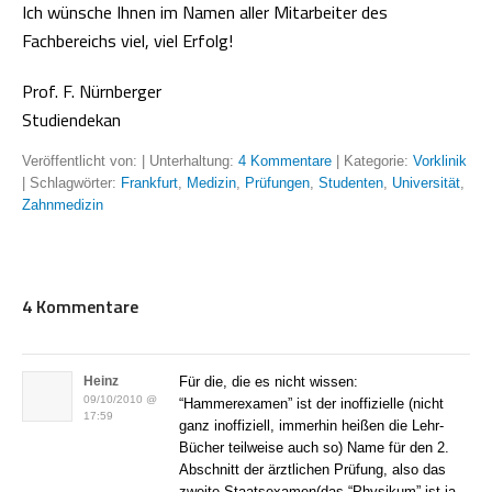
Ich wünsche Ihnen im Namen aller Mitarbeiter des
Fachbereichs viel, viel Erfolg!
Prof. F. Nürnberger
Studiendekan
Veröffentlicht von:
| Unterhaltung:
4 Kommentare
| Kategorie:
Vorklinik
| Schlagwörter:
Frankfurt
,
Medizin
,
Prüfungen
,
Studenten
,
Universität
,
Zahnmedizin
4 Kommentare
Heinz
Für die, die es nicht wissen:
09/10/2010 @
“Hammerexamen” ist der inoffizielle (nicht
17:59
ganz inoffiziell, immerhin heißen die Lehr-
Bücher teilweise auch so) Name für den 2.
Abschnitt der ärztlichen Prüfung, also das
zweite Staatsexamen(das “Physikum” ist ja